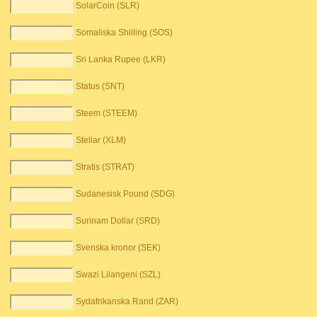
SolarCoin (SLR)
Somaliska Shilling (SOS)
Sri Lanka Rupee (LKR)
Status (SNT)
Steem (STEEM)
Stellar (XLM)
Stratis (STRAT)
Sudanesisk Pound (SDG)
Surinam Dollar (SRD)
Svenska kronor (SEK)
Swazi Lilangeni (SZL)
Sydafrikanska Rand (ZAR)