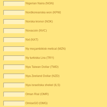
Nigerian Naira (NGN)
Nordkoreanska won (KPW)
Norska kronor (NOK)
Novacoin (NVC)
Nxt (NXT)
Ny moçambikisk metical (MZN)
Ny turkiska Lira (TRY)
Nya Taiwan Dollar (TWD)
Nya Zeeland Dollar (NZD)
Nya israeliska shekel (ILS)
Oman Rial (OMR)
OmiseGO (OMG)