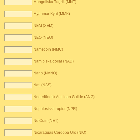
Mongoliska Tugrik (MNT)
Myanmar Kyat (MMK)
NEM (XEM)
NEO (NEO)
Namecoin (NMC)
Namibiska dollar (NAD)
Nano (NANO)
Nas (NAS)
Nederländsk Antillean Guilde (ANG)
Nepalesiska rupier (NPR)
NetCoin (NET)
Nicaraguas Cordoba Oro (NIO)