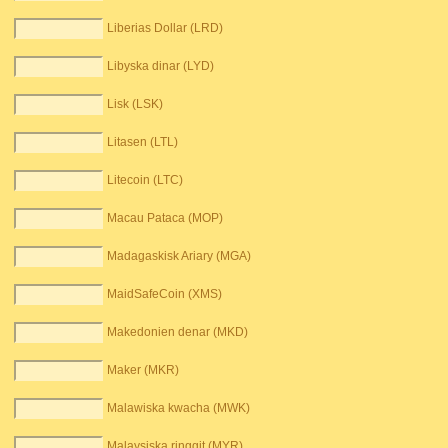
Liberias Dollar (LRD)
Libyska dinar (LYD)
Lisk (LSK)
Litasen (LTL)
Litecoin (LTC)
Macau Pataca (MOP)
Madagaskisk Ariary (MGA)
MaidSafeCoin (XMS)
Makedonien denar (MKD)
Maker (MKR)
Malawiska kwacha (MWK)
Malaysiska ringgit (MYR)