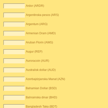
Ardor (ARDR)
Argentinska pesos (ARS)
Argentum (ARG)
Armenian Dram (AMD)
Aruban Florin (AWG)
Augur (REP)
Auroracoin (AUR)
Australisk dollar (AUD)
Azerbajdzjanska Manat (AZN)
Bahamian Dollar (BSD)
Bahrainska dinar (BHD)
Bangladesh Taka (BDT)