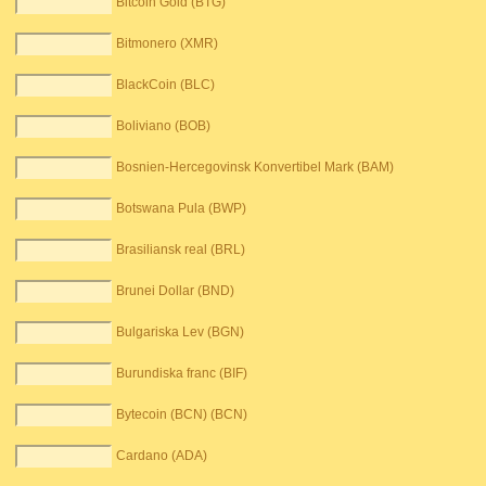
Bitcoin Gold (BTG)
Bitmonero (XMR)
BlackCoin (BLC)
Boliviano (BOB)
Bosnien-Hercegovinsk Konvertibel Mark (BAM)
Botswana Pula (BWP)
Brasiliansk real (BRL)
Brunei Dollar (BND)
Bulgariska Lev (BGN)
Burundiska franc (BIF)
Bytecoin (BCN) (BCN)
Cardano (ADA)