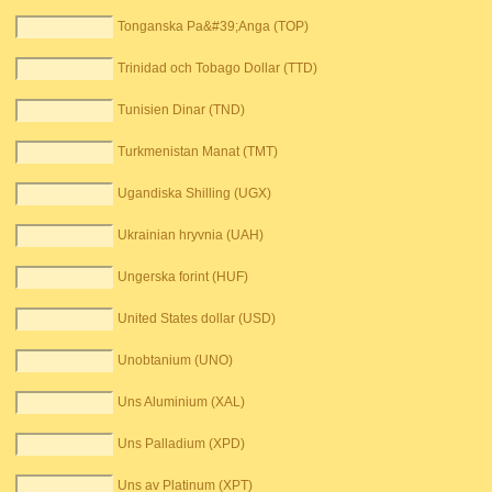
Tonganska Pa&#39;Anga (TOP)
Trinidad och Tobago Dollar (TTD)
Tunisien Dinar (TND)
Turkmenistan Manat (TMT)
Ugandiska Shilling (UGX)
Ukrainian hryvnia (UAH)
Ungerska forint (HUF)
United States dollar (USD)
Unobtanium (UNO)
Uns Aluminium (XAL)
Uns Palladium (XPD)
Uns av Platinum (XPT)