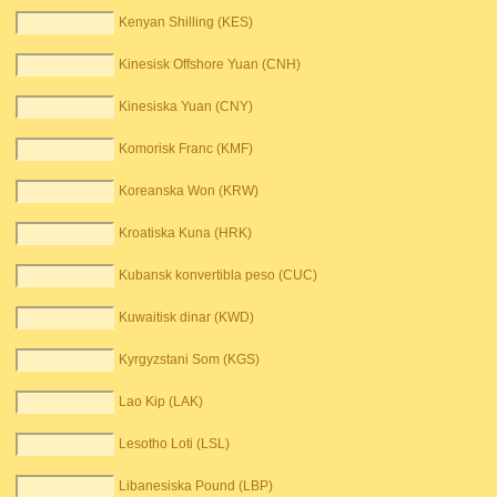
Kenyan Shilling (KES)
Kinesisk Offshore Yuan (CNH)
Kinesiska Yuan (CNY)
Komorisk Franc (KMF)
Koreanska Won (KRW)
Kroatiska Kuna (HRK)
Kubansk konvertibla peso (CUC)
Kuwaitisk dinar (KWD)
Kyrgyzstani Som (KGS)
Lao Kip (LAK)
Lesotho Loti (LSL)
Libanesiska Pound (LBP)