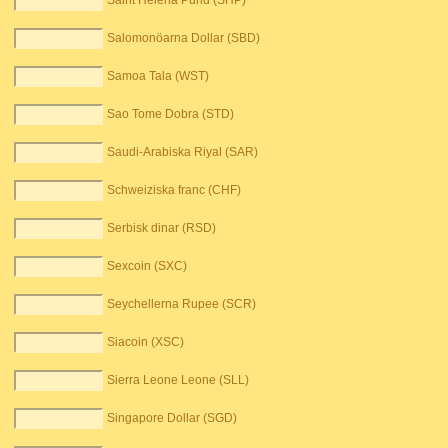
Saint Helena Pund (SHP)
Salomonöarna Dollar (SBD)
Samoa Tala (WST)
Sao Tome Dobra (STD)
Saudi-Arabiska Riyal (SAR)
Schweiziska franc (CHF)
Serbisk dinar (RSD)
Sexcoin (SXC)
Seychellerna Rupee (SCR)
Siacoin (XSC)
Sierra Leone Leone (SLL)
Singapore Dollar (SGD)