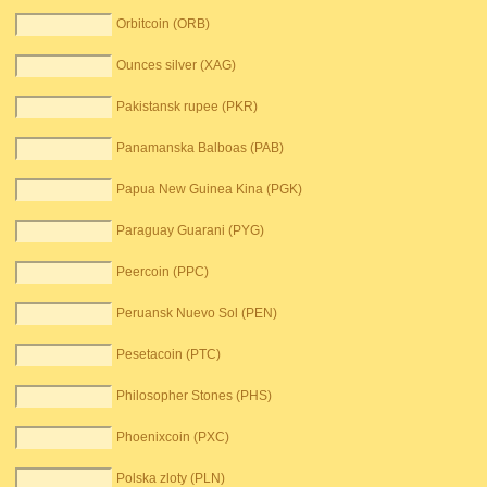
Orbitcoin (ORB)
Ounces silver (XAG)
Pakistansk rupee (PKR)
Panamanska Balboas (PAB)
Papua New Guinea Kina (PGK)
Paraguay Guarani (PYG)
Peercoin (PPC)
Peruansk Nuevo Sol (PEN)
Pesetacoin (PTC)
Philosopher Stones (PHS)
Phoenixcoin (PXC)
Polska zloty (PLN)