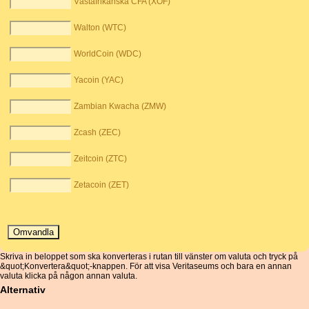
Västafrikanska CFA (XOF)
Walton (WTC)
WorldCoin (WDC)
Yacoin (YAC)
Zambian Kwacha (ZMW)
Zcash (ZEC)
Zeitcoin (ZTC)
Zetacoin (ZET)
Skriva in beloppet som ska konverteras i rutan till vänster om valuta och tryck på
&quot;Konvertera&quot;-knappen. För att visa Veritaseums och bara en annan
valuta klicka på någon annan valuta.
Alternativ