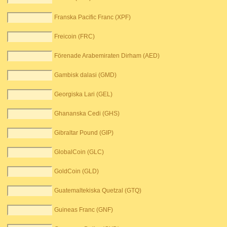
Franska Pacific Franc (XPF)
Freicoin (FRC)
Förenade Arabemiraten Dirham (AED)
Gambisk dalasi (GMD)
Georgiska Lari (GEL)
Ghananska Cedi (GHS)
Gibraltar Pound (GIP)
GlobalCoin (GLC)
GoldCoin (GLD)
Guatemaltekiska Quetzal (GTQ)
Guineas Franc (GNF)