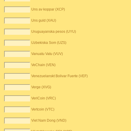
Uns av koppar (XCP)
Uns guld (XAU)
Uruguayanska pesos (UYU)
Uzbekiska Som (UZS)
Vanuatu Vatu (VUV)
VeChain (VEN)
Venezuelanskt Bolivar Fuerte (VEF)
Verge (XVG)
VeriCoin (VRC)
Vertcoin (VTC)
Viet Nam Dong (VND)