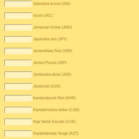
Isländska kronor (ISK)
Ixcoin (IXC)
Jamaican Dollar (JMD)
Japanska yen (JPY)
Jemenitiska Rial (YER)
Jersey Pound (JEP)
Jordanska dinar (JOD)
Joulecoin (XJO)
Kambodjansk Riel (KHR)
Kanadensiska dollar (CAD)
Kap Verde Escudo (CVE)
Kazakstanska Tenge (KZT)