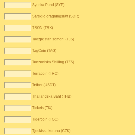
Syriska Pund (SYP)
Särskild dragningsrätt (SDR)
TRON (TRX)
Tadzjikistan somoni (TJS)
TagCoin (TAG)
Tanzaniska Shilling (TZS)
Terracoin (TRC)
Tether (USDT)
Thailändska Baht (THB)
Tickets (TIX)
Tigercoin (TGC)
Tjeckiska koruna (CZK)