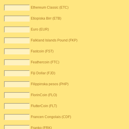
Ethereum Classic (ETC)
Etiopiska Birr (ETB)
Euro (EUR)
Falkland Islands Pound (FKP)
Fastcoin (FST)
Feathercoin (FTC)
Fiji Dollar (FJD)
Filippinska pesos (PHP)
FlorinCoin (FLO)
FlutterCoin (FLT)
Francen Congolais (CDF)
Franko (FRK)