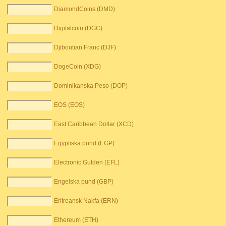
DiamondCoins (DMD)
Digitalcoin (DGC)
Djiboutian Franc (DJF)
DogeCoin (XDG)
Dominikanska Peso (DOP)
EOS (EOS)
East Caribbean Dollar (XCD)
Egyptiska pund (EGP)
Electronic Gulden (EFL)
Engelska pund (GBP)
Eritreansk Nakfa (ERN)
Ethereum (ETH)