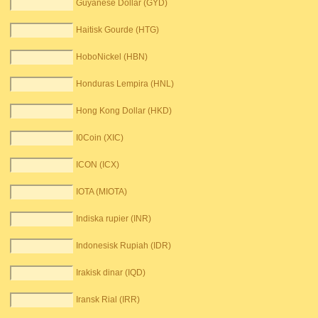
Guyanese Dollar (GYD)
Haitisk Gourde (HTG)
HoboNickel (HBN)
Honduras Lempira (HNL)
Hong Kong Dollar (HKD)
I0Coin (XIC)
ICON (ICX)
IOTA (MIOTA)
Indiska rupier (INR)
Indonesisk Rupiah (IDR)
Irakisk dinar (IQD)
Iransk Rial (IRR)