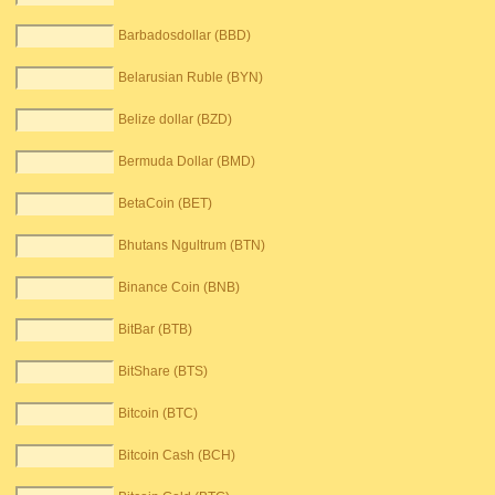
Barbadosdollar (BBD)
Belarusian Ruble (BYN)
Belize dollar (BZD)
Bermuda Dollar (BMD)
BetaCoin (BET)
Bhutans Ngultrum (BTN)
Binance Coin (BNB)
BitBar (BTB)
BitShare (BTS)
Bitcoin (BTC)
Bitcoin Cash (BCH)