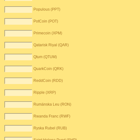
Populous (PPT)
PotCoin (POT)
Primecoin (XPM)
Qatarisk Riyal (QAR)
Qtum (QTUM)
QuarkCoin (QRK)
ReddCoin (RDD)
Ripple (XRP)
Rumänska Leu (RON)
Rwanda Franc (RWF)
Ryska Rubel (RUB)